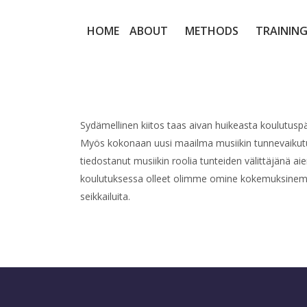
HOME
ABOUT
METHODS
TRAINING
Sydämellinen kiitos taas aivan huikeasta koulutuspä
Myös kokonaan uusi maailma musiikin tunnevaikutuksis
tiedostanut musiikin roolia tunteiden välittäjänä 
koulutuksessa olleet olimme omine kokemuksinemme
seikkailuita.