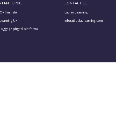
RTANT LINKS
CONTACT US
Oy (Finnish)
Laulau Learning
 Learning UK
info(at)laulaulearning.com
Luggage (digital platform)