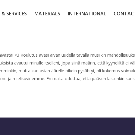
 & SERVICES
MATERIALS
INTERNATIONAL
CONTAC
ivästä! <3 Koulutus avasi aivan uudella tavalla musiikin mahdollisuuks
ta avautui minulle itselleni, jopa siinä määrin, että kyyneliltä ei vält
aiemminkin, mutta kun asian äärelle oikein pysähtyi, oli kokemus voim
 ja mielikuvinemme. En malta odottaa, että pääsen lastenkin kanssa