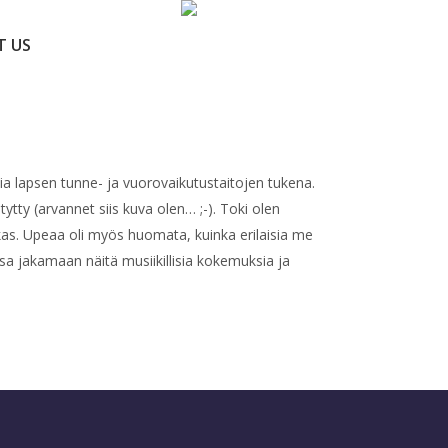
T US
ia lapsen tunne- ja vuorovaikutustaitojen tukena.
ytty (arvannet siis kuva olen… ;-). Toki olen
akas. Upeaa oli myös huomata, kuinka erilaisia me
 jakamaan näitä musiikillisia kokemuksia ja