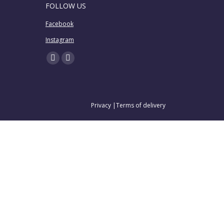
FOLLOW US
Facebook
Instagram
Find us on:
Facebook
Instagram
page
page
opens
opens
in
in
Privacy
|
Terms of delivery
new
new
window
window