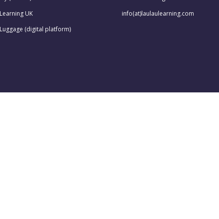
 Learning UK
info(at)laulaulearning.com
Luggage (digital platform)