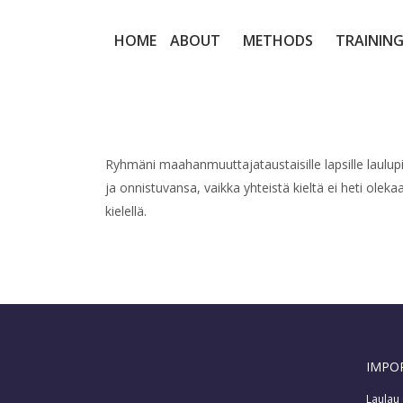
HOME
ABOUT
METHODS
TRAINING
Ryhmäni maahanmuuttajataustaisille lapsille laulup
ja onnistuvansa, vaikka yhteistä kieltä ei heti ole
kielellä.
IMPO
Laulau 