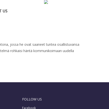
T US
otona, jossa he ovat saaneet tuntea osallistuvansa
 menetelmä rohkaisi häntä kommunikoimaan uudella
FOLLOW US
Facebook