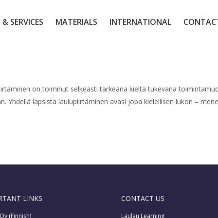
 & SERVICES
MATERIALS
INTERNATIONAL
CONTAC
iirtäminen on toiminut selkeästi tärkeänä kieltä tukevana toimintamu
kaan. Yhdellä lapsista laulupiirtäminen avasi jopa kielellisen lukon –
RTANT LINKS
CONTACT US
Oy (Finnish)
Laulau Learning