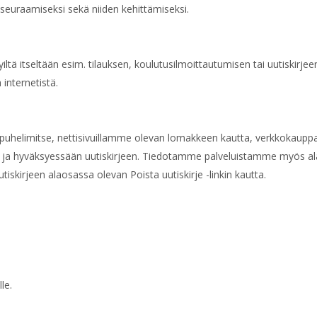
 seuraamiseksi sekä niiden kehittämiseksi.
iltä itseltään esim. tilauksen, koulutusilmoittautumisen tai uutiskirjeen
internetistä.
i puhelimitse, nettisivuillamme olevan lomakkeen kautta, verkkokauppa
ja hyväksyessään uutiskirjeen. Tiedotamme palveluistamme myös ala
utiskirjeen alaosassa olevan Poista uutiskirje -linkin kautta.
le.