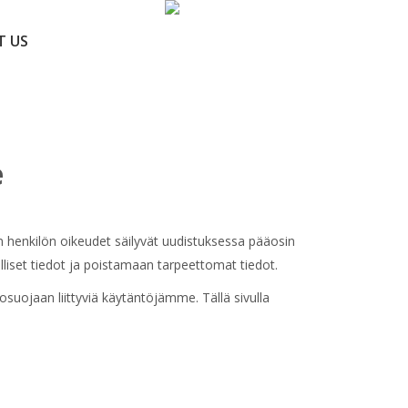
T US
e
n henkilön oikeudet säilyvät uudistuksessa pääosin
lliset tiedot ja poistamaan tarpeettomat tiedot.
uojaan liittyviä käytäntöjämme. Tällä sivulla