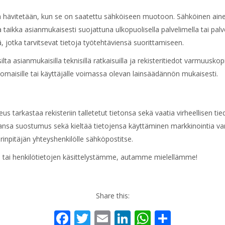
 ja hävitetään, kun se on saatettu sähköiseen muotoon. Sähköinen aine
lla taikka asianmukaisesti suojattuna ulkopuolisella palvelimella tai palv
lä, jotka tarvitsevat tietoja työtehtäviensä suorittamiseen.
lta asianmukaisilla teknisillä ratkaisuilla ja rekisteritiedot varmuuskop
omaisille tai käyttäjälle voimassa olevan lainsäädännön mukaisesti.
ikeus tarkastaa rekisteriin talletetut tietonsa sekä vaatia virheellisen 
ansa suostumus sekä kieltää tietojensa käyttäminen markkinointia var
inpitäjän yhteyshenkilölle sähköpostitse.
me tai henkilötietojen käsittelystämme, autamme mielellämme!
Share this:
Facebook
Twitter
Email
LinkedIn
WhatsAp
Share