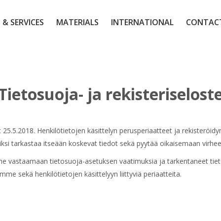
 & SERVICES
MATERIALS
INTERNATIONAL
CONTAC
Tietosuoja- ja rekisteriselost
5.5.2018. Henkilötietojen käsittelyn perusperiaatteet ja rekisteröidy
iksi tarkastaa itseään koskevat tiedot sekä pyytää oikaisemaan virhee
 vastaamaan tietosuoja-asetuksen vaatimuksia ja tarkentaneet tietos
e sekä henkilötietojen käsittelyyn liittyviä periaatteita.