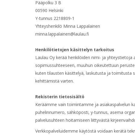
Pääpolku 3 B
00590 Helsinki
Y-tunnus 2218809-1
Yhteyshenkilö Minna Lappalainen
minna.lappalainen@laulau.fi
Henkilötietojen käsittelyn tarkoitus
Laulau Oy kerää henkilöiden nimi- ja yhteystietoja 
sopimussuhteeseen, muuhun oikeutettuun perustees
kuten tilausten käsittelyä, laskutusta ja toimitus
kehittämistä varten.
Rekisterin tietosisältö
Keräämme vain toimintamme ja asiakaspalvelun kanna
puhelinnumero, sähköposti, y-tunnus, asema organisa
palvelusuhteen hoitamiseen liittyvästä kirjeenvaihdo
Verkkopalveluidemme käytöstä voidaan kerätä teknise