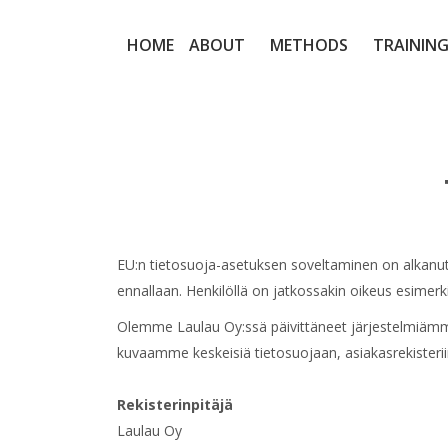
HOME
ABOUT
METHODS
TRAINING
EU:n tietosuoja-asetuksen soveltaminen on alkanut 2
ennallaan. Henkilöllä on jatkossakin oikeus esimerk
Olemme Laulau Oy:ssä päivittäneet järjestelmiämme
kuvaamme keskeisiä tietosuojaan, asiakasrekisteriimm
Rekisterinpitäjä
Laulau Oy