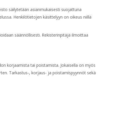
isto säilytetään asianmukaisesti suojattuna
elussa. Henkilötietojen käsittelyyn on oikeus niillä
ioidaan säännöllisesti. Rekisterinpitäjä ilmoittaa
tiedon korjaamista tai poistamista. Jokaisella on myös
ten. Tarkastus-, korjaus- ja poistamispyynnöt sekä
p