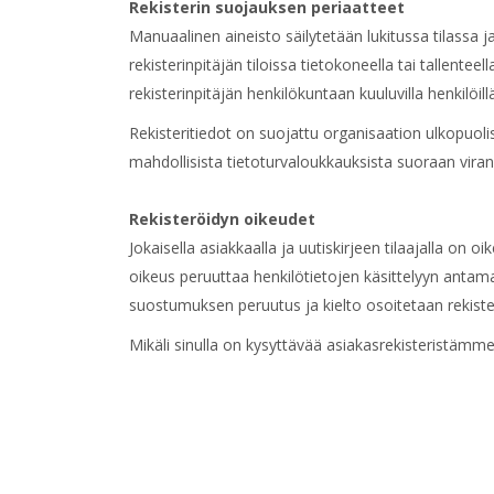
Rekisterin suojauksen periaatteet
Manuaalinen aineisto säilytetään lukitussa tilassa
rekisterinpitäjän tiloissa tietokoneella tai tallentee
rekisterinpitäjän henkilökuntaan kuuluvilla henkilöil
Rekisteritiedot on suojattu organisaation ulkopuolisi
mahdollisista tietoturvaloukkauksista suoraan viran
Rekisteröidyn oikeudet
Jokaisella asiakkaalla ja uutiskirjeen tilaajalla on o
oikeus peruuttaa henkilötietojen käsittelyyn antam
suostumuksen peruutus ja kielto osoitetaan rekister
Mikäli sinulla on kysyttävää asiakasrekisteristäm