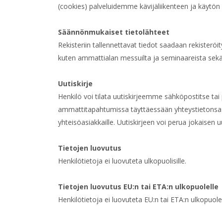
(cookies) palveluidemme kävijäliikenteen ja käytön
Säännönmukaiset tietolähteet
Rekisteriin tallennettavat tiedot saadaan rekisteröity
kuten ammattialan messuilta ja seminaareista sekä 
Uutiskirje
Henkilö voi tilata uutiskirjeemme sähköpostitse ta
ammattitapahtumissa täyttäessään yhteystietonsa 
yhteisöasiakkaille. Uutiskirjeen voi perua jokaisen u
Tietojen luovutus
Henkilötietoja ei luovuteta ulkopuolisille.
Tietojen luovutus EU:n tai ETA:n ulkopuolelle
Henkilötietoja ei luovuteta EU:n tai ETA:n ulkopuolel