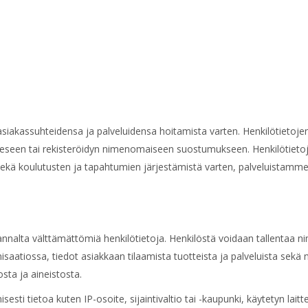
asiakassuhteidensa ja palveluidensa hoitamista varten. Henkilötietojen
een tai rekisteröidyn nimenomaiseen suostumukseen. Henkilötietoja
ta sekä koulutusten ja tapahtumien järjestämistä varten, palveluistam
lta välttämättömiä henkilötietoja. Henkilöstä voidaan tallentaa nimi
atiossa, tiedot asiakkaan tilaamista tuotteista ja palveluista sekä n
sta ja aineistosta.
sti tietoa kuten IP-osoite, sijaintivaltio tai -kaupunki, käytetyn lai